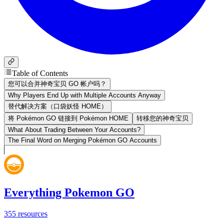
Table of Contents
您可以合并神奇宝贝 GO 帐户吗？
Why Players End Up with Multiple Accounts Anyway
替代解决方案（口袋妖怪 HOME）
将 Pokémon GO 链接到 Pokémon HOME
转移您的神奇宝贝
What About Trading Between Your Accounts?
The Final Word on Merging Pokémon GO Accounts
Everything Pokemon GO
355
resources