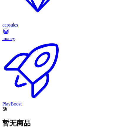
capsules
money
PlayBoost
暂无商品