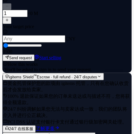
×0 M
Your target price
CNY
0
500
Start selling
Send request
How this works
·
You'll be asked to sign in to send your request.
™
igitems Shield
Escrow · full refund · 24/7 disputes
资金托管保护
您的款项由 igitems 托管，只有在您确认收货
后才会发放给卖家。
100% 退款保证
如果您的订单未送达或与描述不符，您将获
得全额退款。
24/7 纠纷调解
如果您无法与卖家达成一致，我们的团队将
介入并进行公正裁决。
PCI DSS 认证支付
银行卡支付通过银行级加密网关处理。
了解更多
24/7 在线客服