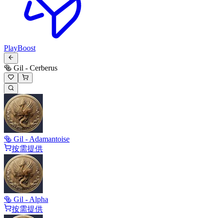
PlayBoost
🥯 Gil - Cerberus
🥯 Gil - Adamantoise
按需提供
🥯 Gil - Alpha
按需提供