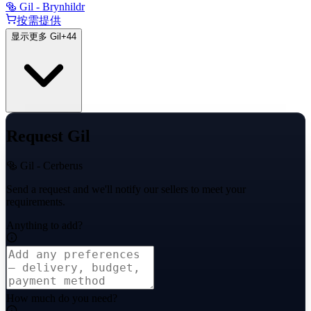
🥯 Gil - Brynhildr
按需提供
显示更多 Gil
+
44
Request Gil
🥯 Gil - Cerberus
Send a request and we'll notify our sellers to meet your
requirements.
Anything to add?
How much do you need?