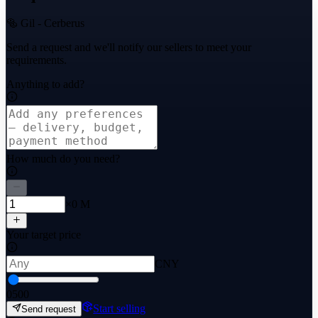
🥯 Gil - Cerberus
Send a request and we'll notify our sellers to meet your
requirements.
Anything to add?
How much do you need?
×0 M
Your target price
CNY
0
500
Start selling
Send request