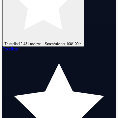
Trustpilot
12,431 reviews · ScamAdviser 100/100
Excellent