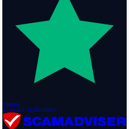
Trustpilot
4.7
out of 5 ·
12,431
reviews