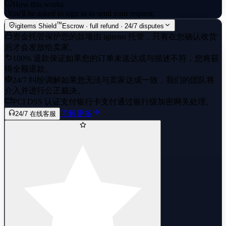
How this works
·
You'll be asked to sign in to send your request.
™
igitems Shield
Escrow · full refund · 24/7 disputes
资金托管保护
您的款项由 igitems 托管，只有在您确认收货
后才会发放给卖家。
100% 退款保证
如果您的订单未送达或与描述不符，您将获
得全额退款。
24/7 纠纷调解
如果您无法与卖家达成一致，我们的团队将
介入并进行公正裁决。
PCI DSS 认证支付
银行卡支付通过银行级加密网关处理。
了解更多
24/7 在线客服