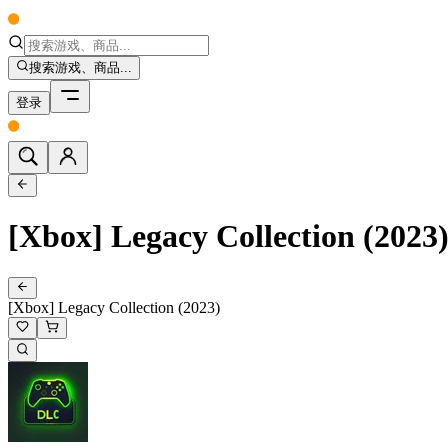
搜索游戏、商品...
登录
[Xbox] Legacy Collection (2023
[Xbox] Legacy Collection (2023)