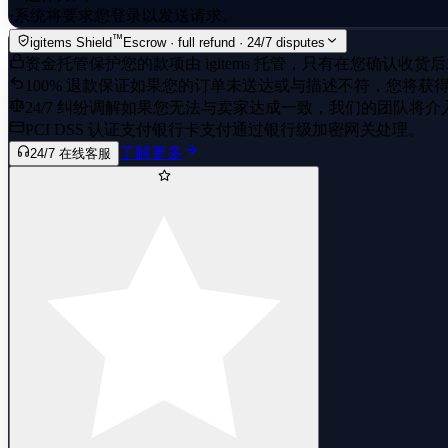
·
系统将要求您登录以发送请求。
™
igitems Shield
Escrow · full refund · 24/7 disputes
资金托管保护
您的款项由 igitems 托管，只有在您确认收
100% 退款保证
如果您的订单未送达或与描述不符，您将获
24/7 纠纷调解
如果您无法与卖家达成一致，我们的团队将介
PCI DSS 认证支付
银行卡支付通过银行级加密网关处理。
了解更多
24/7 在线客服