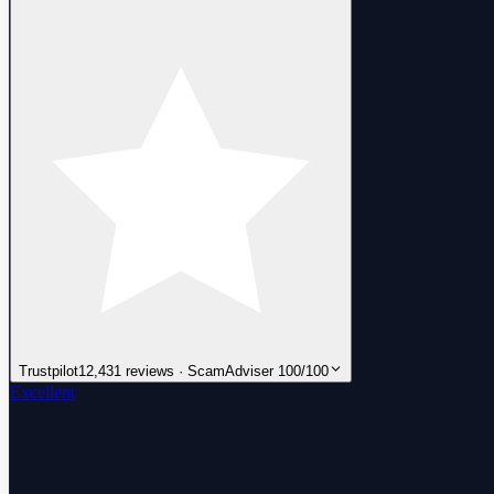
Trustpilot
12,431 reviews · ScamAdviser 100/100
Excellent