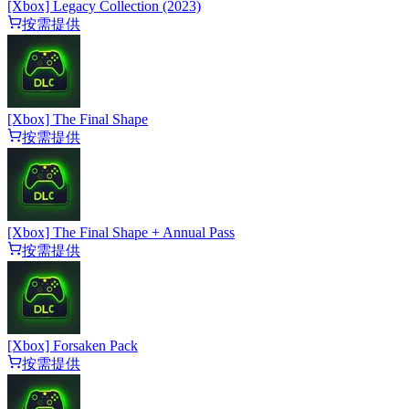
[Xbox] Legacy Collection (2023)
按需提供
[Xbox] The Final Shape
按需提供
[Xbox] The Final Shape + Annual Pass
按需提供
[Xbox] Forsaken Pack
按需提供