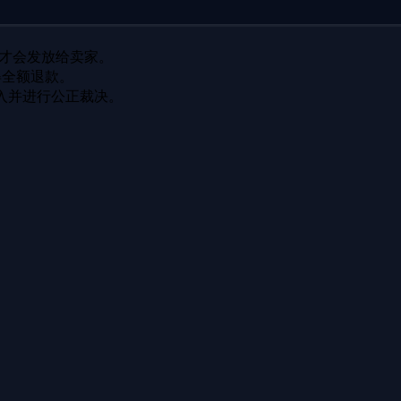
货后才会发放给卖家。
得全额退款。
入并进行公正裁决。