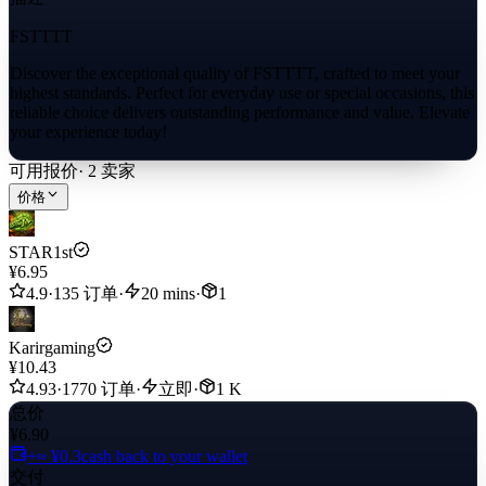
FSTTTT
Discover the exceptional quality of FSTTTT, crafted to meet your
highest standards. Perfect for everyday use or special occasions, this
reliable choice delivers outstanding performance and value. Elevate
your experience today!
可用报价
·
2
卖家
价格
STAR1st
¥6.95
4.9
·
135 订单
·
20 mins
·
1
Karirgaming
¥10.43
4.93
·
1770 订单
·
立即
·
1 K
总价
¥6.90
+≈ ¥0.3
cash back to your wallet
交付