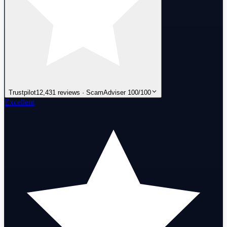
Trustpilot
12,431 reviews · ScamAdviser 100/100
Excellent