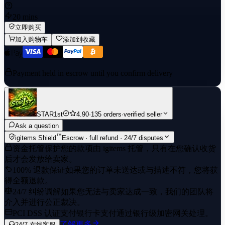
20 mins
立即购买
加入购物车
添加到收藏
Payment held in escrow until you confirm delivery
STAR1st
4.90
·
135 orders
·
verified seller
Ask a question
™
igitems Shield
Escrow · full refund · 24/7 disputes
资金托管保护
您的款项由 igitems 托管，只有在您确认收货
后才会发放给卖家。
100% 退款保证
如果您的订单未送达或与描述不符，您将获
得全额退款。
24/7 纠纷调解
如果您无法与卖家达成一致，我们的团队将
介入并进行公正裁决。
PCI DSS 认证支付
银行卡支付通过银行级加密网关处理。
了解更多
24/7 在线客服