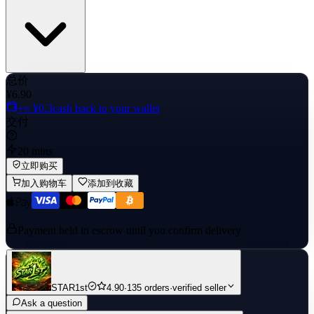
总价
¥6.90
+≈ ¥0.3
cash back to your wallet
交付
20 mins
立即购买
加入购物车
添加到收藏
Payment held in escrow until you confirm delivery
STAR1st
4.90
·
135 orders
·
verified seller
Ask a question