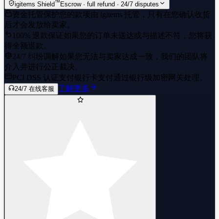
™
igitems Shield
Escrow · full refund · 24/7 disputes
资金托管保护
您的款项由 igitems 托管，只有在您确认收货
后才会发放给卖家。
100% 退款保证
如果您的订单未送达或与描述不符，您将获
得全额退款。
24/7 纠纷调解
如果您无法与卖家达成一致，我们的团队将
介入并进行公正裁决。
PCI DSS 认证支付
银行卡支付通过银行级加密网关处理。
了解更多
24/7 在线客服