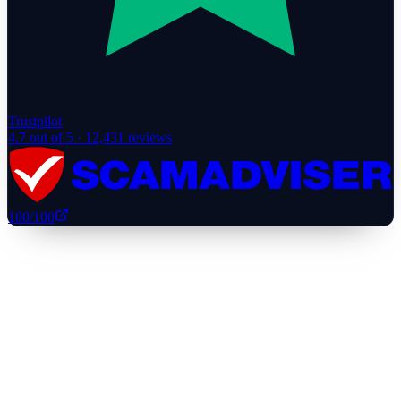
Trustpilot
4.7
out of 5 ·
12,431
reviews
100
/100