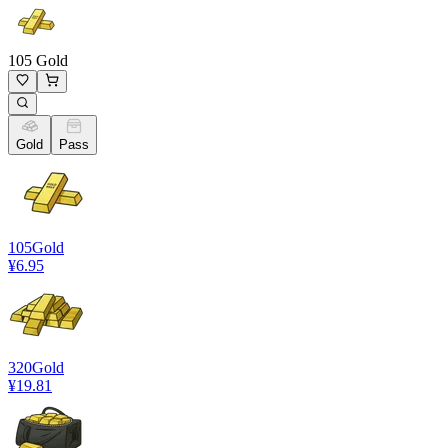
105 Gold
Gold
Pass
105
Gold
¥6.95
320
Gold
¥19.81