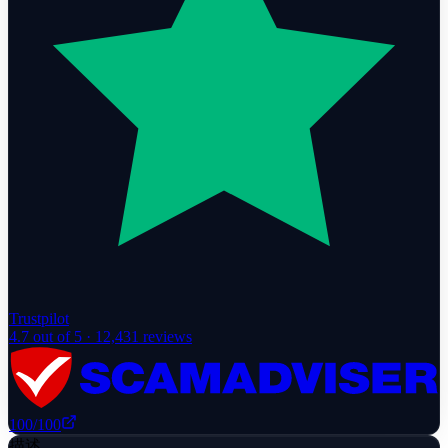
Trustpilot
4.7
out of 5 ·
12,431
reviews
100
/100
描述