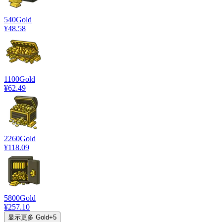
540
Gold
¥48.58
1100
Gold
¥62.49
2260
Gold
¥118.09
5800
Gold
¥257.10
显示更多 Gold
+
5