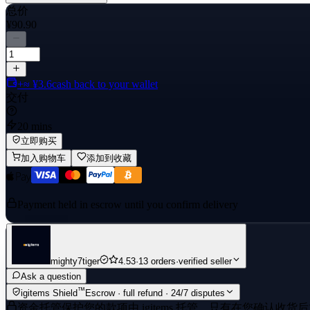
总价
¥90.90
+≈ ¥3.6
cash back to your wallet
交付
20 mins
立即购买
加入购物车
添加到收藏
Payment held in escrow until you confirm delivery
mighty7tiger
4.53
·
13 orders
·
verified seller
Ask a question
™
igitems Shield
Escrow · full refund · 24/7 disputes
资金托管保护
您的款项由 igitems 托管，只有在您确认收