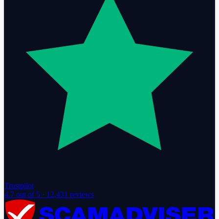
Trustpilot
4.7
out of 5 ·
12,431
reviews