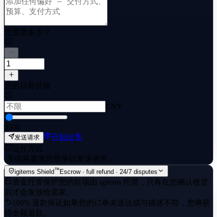
您需要多少？
您的目标价格
CNY
0
500
开始出售
发送请求
运作方式
·
系统将要求您登录以发送请求。
™
igitems Shield
Escrow · full refund · 24/7 disputes
资金托管保护
您的款项由 igitems 托管，只有在您确认收货
后才会发放给卖家。
100% 退款保证
如果您的订单未送达或与描述不符，您将获
得全额退款。