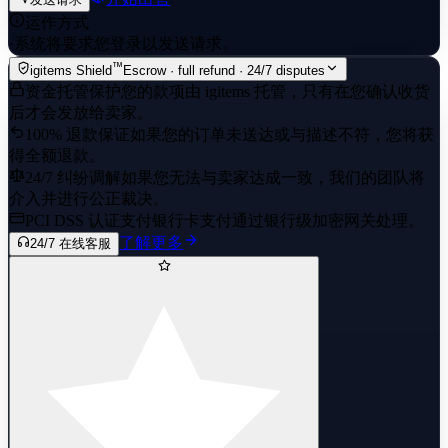
运作方式
·
系统将要求您登录以发送请求。
™
igitems Shield
Escrow · full refund · 24/7 disputes
资金托管保护
您的款项由 igitems 托管，只有在您确认收货
后才会发放给卖家。
100% 退款保证
如果您的订单未送达或与描述不符，您将获
得全额退款。
24/7 纠纷调解
如果您无法与卖家达成一致，我们的团队将
介入并进行公正裁决。
PCI DSS 认证支付
银行卡支付通过银行级加密网关处理。
了解更多
24/7 在线客服