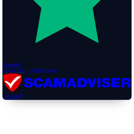
Trustpilot
4.7
out of 5 ·
12,431
reviews
100
/100