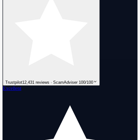
Trustpilot
12,431 reviews · ScamAdviser 100/100
Excellent