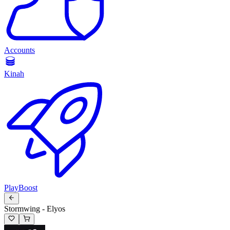
Accounts
Kinah
PlayBoost
Stormwing - Elyos