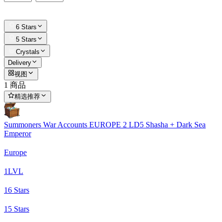
6 Stars
5 Stars
Crystals
Delivery
视图
1 商品
精选推荐
Summoners War Accounts EUROPE 2 LD5 Shasha + Dark Sea
Emperor
Europe
1
LVL
1
6 Stars
1
5 Stars