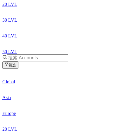
20 LVL
30 LVL
40 LVL
50 LVL
筛选
Global
Asia
Europe
20 LVL