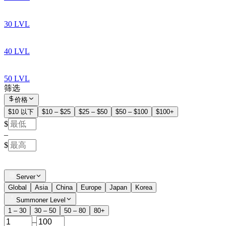
30 LVL
40 LVL
50 LVL
筛选
价格
$10 以下
$10 – $25
$25 – $50
$50 – $100
$100+
$
–
$
Server
Global
Asia
China
Europe
Japan
Korea
Summoner Level
1 – 30
30 – 50
50 – 80
80+
–