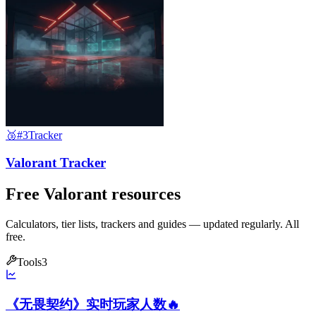
🥉
#3
Tracker
Valorant Tracker
Free Valorant resources
Calculators, tier lists, trackers and guides — updated regularly. All
free.
Tools
3
《无畏契约》实时玩家人数
🔥