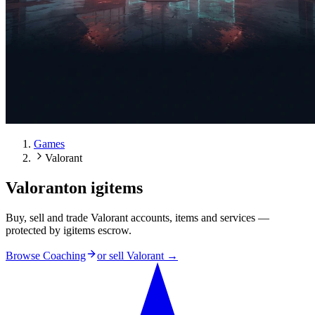
Games
Valorant
Valorant
on igitems
Buy, sell and trade Valorant accounts, items and services —
protected by igitems escrow.
Browse Coaching
or sell
Valorant
→